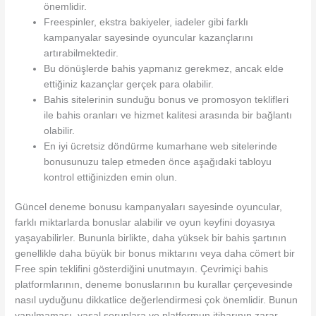
önemlidir.
Freespinler, ekstra bakiyeler, iadeler gibi farklı
kampanyalar sayesinde oyuncular kazançlarını
artırabilmektedir.
Bu dönüşlerde bahis yapmanız gerekmez, ancak elde
ettiğiniz kazançlar gerçek para olabilir.
Bahis sitelerinin sunduğu bonus ve promosyon teklifleri
ile bahis oranları ve hizmet kalitesi arasında bir bağlantı
olabilir.
En iyi ücretsiz döndürme kumarhane web sitelerinde
bonusunuzu talep etmeden önce aşağıdaki tabloyu
kontrol ettiğinizden emin olun.
Güncel deneme bonusu kampanyaları sayesinde oyuncular,
farklı miktarlarda bonuslar alabilir ve oyun keyfini doyasıya
yaşayabilirler. Bununla birlikte, daha yüksek bir bahis şartının
genellikle daha büyük bir bonus miktarını veya daha cömert bir
Free spin teklifini gösterdiğini unutmayın. Çevrimiçi bahis
platformlarının, deneme bonuslarının bu kurallar çerçevesinde
nasıl uyduğunu dikkatlice değerlendirmesi çok önemlidir. Bunun
yapılmaması, yasal sorunlara ve platformun itibarının zarar