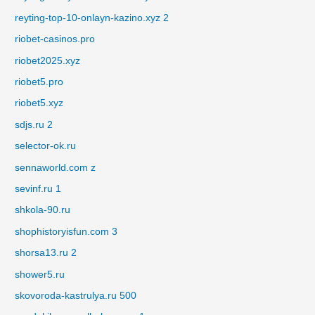
reyting-top-10-onlayn-kazino.xyz 2
riobet-casinos.pro
riobet2025.xyz
riobet5.pro
riobet5.xyz
sdjs.ru 2
selector-ok.ru
sennaworld.com z
sevinf.ru 1
shkola-90.ru
shophistoryisfun.com 3
shorsa13.ru 2
shower5.ru
skovoroda-kastrulya.ru 500