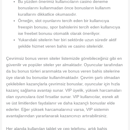
Bu yüzden önerimiz kullanıcıların casino deneme
bonuslarını kullanmadan önce bonusların kullanım
kurallarını dikkatlice okumasıdır.
Örneğin, slot oyunlarını tercih eden bir kullanıcıya
freespin bonusu, spor bahislerini tercih eden kullanıcıya
ise freebet bonusu otomatik olarak öneriliyor.
Yukarıdaki sitelerin her biri sektörde uzun süredir aktif
şekilde hizmet veren bahis ve casino siteleridir.
Çevrimsiz bonus veren siteler listemizde görebileceğiniz gibi en
güvenilir ve popüler siteler yer almaktadır. Oyuncular tarafından
da bu bonus türleri aranmakta ve bonus veren bahis sitelerine
üye olarak bu bonuslar kullanılmaktadır. Çevrim şartı olmadan
çekilebilen kazançlarla çevrimsiz bonuslar, oyuncular için hızla
kazanç sağlama avantajı sunar. VIP üyelik, yüksek harcamaları
olan oyunculara özel fırsatlar sunar. VIP kullanıcılar, esnek alt
ve üst limitlerden faydalanır ve daha kazançlı bonuslar elde
ederler. Eğer yüksek harcamalarınız varsa, VIP sistemin
avantajlarından yararlanarak kazancınızı artırabilirsiniz.
Her alanda kullanılan tablet ve cep telefonu, artık bahis