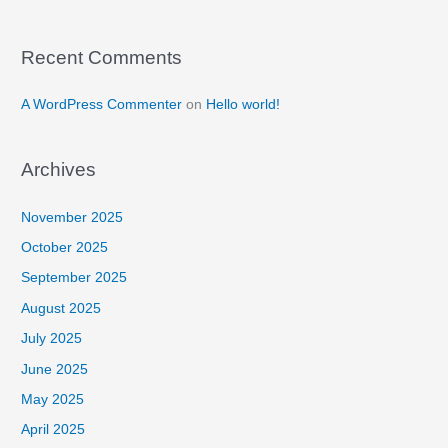
Recent Comments
A WordPress Commenter
on
Hello world!
Archives
November 2025
October 2025
September 2025
August 2025
July 2025
June 2025
May 2025
April 2025