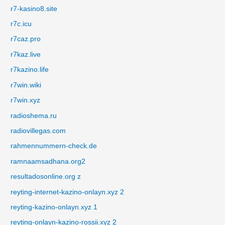
r7-kasino8.site
r7c.icu
r7caz.pro
r7kaz.live
r7kazino.life
r7win.wiki
r7win.xyz
radioshema.ru
radiovillegas.com
rahmennummern-check.de
ramnaamsadhana.org2
resultadosonline.org z
reyting-internet-kazino-onlayn.xyz 2
reyting-kazino-onlayn.xyz 1
reyting-onlayn-kazino-rossii.xyz 2