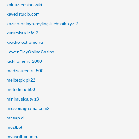
kaktuz-casino.wiki
kayedstudio.com
kazino-onlayn-reyting-luchshih.xyz 2
kurumkan.info 2
kvadro-extreme.ru
LöwenPlayOnlineCasino
luckhome.ru 2000
medisource.ru 500
melbetpk.pk22
metodir.ru 500
minimusica.tv z3
missionaguafria.com2
mnsap.cl
mostbet
mycardbonus.ru