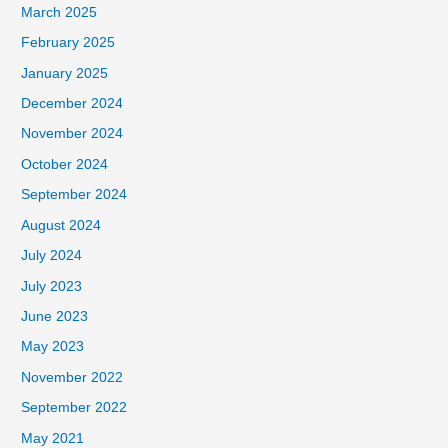
March 2025
February 2025
January 2025
December 2024
November 2024
October 2024
September 2024
August 2024
July 2024
July 2023
June 2023
May 2023
November 2022
September 2022
May 2021