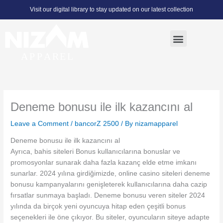
Skip
Visit our digital library to stay updated on our latest collection
to
content
Menu
Deneme bonusu ile ilk kazancını al
Leave a Comment
/
bancorZ 2500
/ By
nizamapparel
Deneme bonusu ile ilk kazancını al
Ayrıca, bahis siteleri Bonus kullanıcılarına bonuslar ve
promosyonlar sunarak daha fazla kazanç elde etme imkanı
sunarlar. 2024 yılına girdiğimizde, online casino siteleri deneme
bonusu kampanyalarını genişleterek kullanıcılarına daha cazip
fırsatlar sunmaya başladı. Deneme bonusu veren siteler 2024
yılında da birçok yeni oyuncuya hitap eden çeşitli bonus
seçenekleri ile öne çıkıyor. Bu siteler, oyuncuların siteye adapte