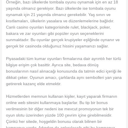
Örneğin, bazı ülkelerde tombala oyunu oynamak için en az 18
yaşında olmanız gerekiyor. Bazı ülkelerde ise tombala oyunu
oynamak için 21 yaşında olmanız gerekebilir. Yaş sınırı ve
kısıtlamaları, ülkelerin yasalara ve düzenlemelerine bağlıdır.
Canlı casino oyunları kategorisinde rulet, blackjack, poker,
bakara ve zar oyunları gibi popüler oyun seçeneklerini
sunmaktadır. Bu oyunlar gerçek krupiyeler eşliğinde oynanır ve
gerçek bir casinoda olduğunuz hissini yaşamanızı sağlar.
Piyasadaki tüm kumar oyunları firmalarına dair ayrıntılı her türlü
bilgiye erişim çok basittir. Ayrıca site, bedava dönüş
bonuslarının nasıl alınacağı konusunda da tatmin edici içeriği ile
dikkat çeker. Oyunun amacı, çarklarda aynı sembolleri yan yana
getirerek kazanç elde etmektir.
Hizmetlerden memnun kullanan kişiler, kayıt yaparak firmanın
online web sitesini kullanmaya başlarlar. Bu tip bir bonus
verilmesinin bir diğer nedeni ise mevcut promoyonun tek bir
oyun slotu üzerinden yüzde 100 çevrim içine girebilmesidir.
Çünkü her sitede, hoşgeldin bonusu olarak bilinen bir
kampanya vardır. Adından da anlaşılacağı gibi bu kampanya,